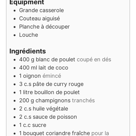
Equipment
Grande casserole
Couteau aiguisé
Planche à découper
Louche
Ingrédients
400
g
blanc de poulet
coupé en dés
400
ml
lait de coco
1
oignon
émincé
3
c.s
pâte de curry rouge
1
litre
bouillon de poulet
200
g
champignons
tranchés
2
c.s
huile végétale
2
c.s
sauce de poisson
1
c.c
sucre
1
bouquet
coriandre fraîche
pour la