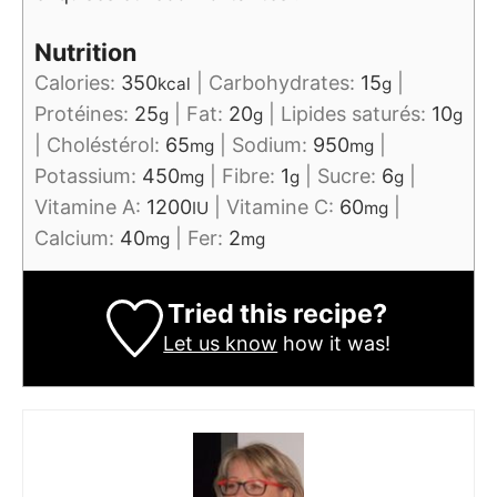
Nutrition
Calories:
350
|
Carbohydrates:
15
|
kcal
g
Protéines:
25
|
Fat:
20
|
Lipides saturés:
10
g
g
g
|
Choléstérol:
65
|
Sodium:
950
|
mg
mg
Potassium:
450
|
Fibre:
1
|
Sucre:
6
|
mg
g
g
Vitamine A:
1200
|
Vitamine C:
60
|
IU
mg
Calcium:
40
|
Fer:
2
mg
mg
Tried this recipe?
Let us know
how it was!