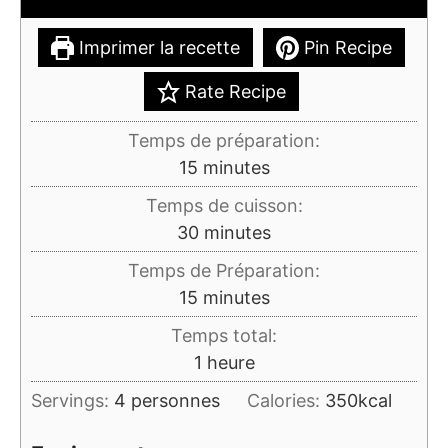
Imprimer la recette
Pin Recipe
Rate Recipe
Temps de préparation:
minutes
15
minutes
Temps de cuisson:
minutes
30
minutes
Temps de Préparation:
minutes
15
minutes
Temps total:
heure
1
heure
Servings:
4
personnes
Calories:
350
kcal