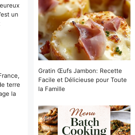
leureux
’est un
t
Gratin Œufs Jambon: Recette
France,
Facile et Délicieuse pour Toute
e terre
la Famille
age la