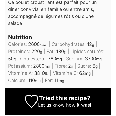
Ce poulet croustillant est parfait pour un
dîner convivial en famille ou entre amis,
accompagné de légumes rôtis ou d'une
salade !
Nutrition
Calories:
2600
|
Carbohydrates:
12
|
kcal
g
Protéines:
220
|
Fat:
180
|
Lipides saturés:
g
g
50
|
Choléstérol:
780
|
Sodium:
3700
|
g
mg
mg
Potassium:
2800
|
Fibre:
2
|
Sucre:
6
|
mg
g
g
Vitamine A:
3810
|
Vitamine C:
62
|
IU
mg
Calcium:
110
|
Fer:
11
mg
mg
Tried this recipe?
Let us know
how it was!