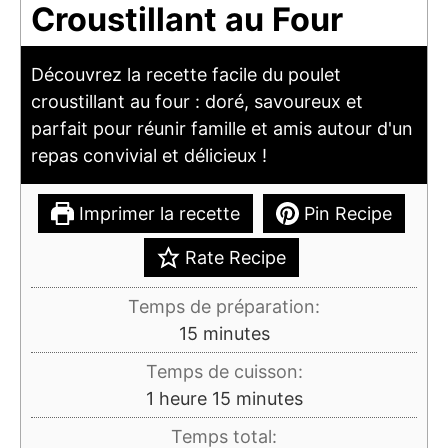
Croustillant au Four
Découvrez la recette facile du poulet
croustillant au four : doré, savoureux et
parfait pour réunir famille et amis autour d'un
repas convivial et délicieux !
Imprimer la recette
Pin Recipe
Rate Recipe
Temps de préparation:
minutes
15
minutes
Temps de cuisson:
heure
minutes
1
heure
15
minutes
Temps total: