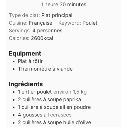
heure
minutes
1
heure
30
minutes
Type de plat:
Plat principal
Cuisine:
Française
Keyword:
Poulet
Servings:
4
personnes
Calories:
2600
kcal
Equipment
Plat à rôtir
Thermomètre à viande
Ingrédients
1
entier
poulet
environ 1,5 kg
2
cuillères à soupe
paprika
1
cuillère à soupe
ail en poudre
4
gousses
ail
écrasées
2
cuillères à soupe
huile d'olive