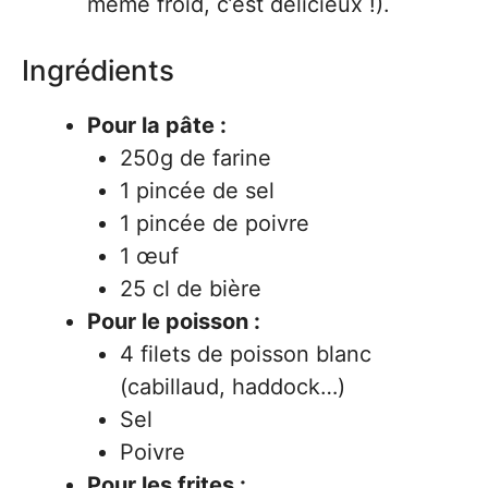
même froid, c’est délicieux !).
Ingrédients
Pour la pâte :
250g de farine
1 pincée de sel
1 pincée de poivre
1 œuf
25 cl de bière
Pour le poisson :
4 filets de poisson blanc
(cabillaud, haddock…)
Sel
Poivre
Pour les frites :