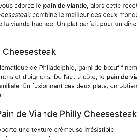
vous adorez le
pain de viande
, alors cette rece
heesesteak
combine le meilleur des deux monde
 la viande hachée. Un plat parfait pour un dîne
ly Cheesesteak
ématique de Philadelphie, garni de bœuf fine
rons et d’oignons. De l’autre côté, le
pain de v
amiliale. En fusionnant ces deux plats, on obtie
 !
Pain de Viande Philly Cheesesteak
orte une texture crémeuse irrésistible.