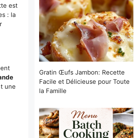
tte est
s : la
r
ment
Gratin Œufs Jambon: Recette
iande
Facile et Délicieuse pour Toute
nt une
la Famille