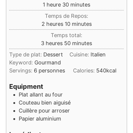
heure
minutes
1
heure
30
minutes
Temps de Repos:
heures
minutes
2
heures
10
minutes
Temps total:
heures
minutes
3
heures
50
minutes
Type de plat:
Dessert
Cuisine:
Italien
Keyword:
Gourmand
Servings:
6
personnes
Calories:
540
kcal
Equipment
Plat allant au four
Couteau bien aiguisé
Cuillère pour arroser
Papier aluminium