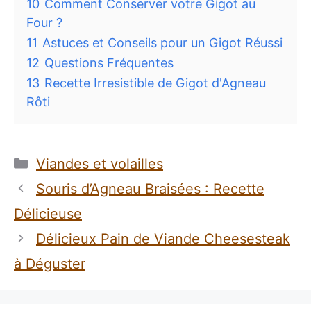
10
Comment Conserver votre Gigot au
Four ?
11
Astuces et Conseils pour un Gigot Réussi
12
Questions Fréquentes
13
Recette Irresistible de Gigot d'Agneau
Rôti
Catégories
Viandes et volailles
Souris d’Agneau Braisées : Recette
Délicieuse
Délicieux Pain de Viande Cheesesteak
à Déguster