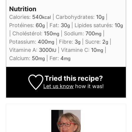
Nutrition
Calories:
540
|
Carbohydrates:
10
|
kcal
g
Protéines:
60
|
Fat:
30
|
Lipides saturés:
10
g
g
g
|
Choléstérol:
150
|
Sodium:
700
|
mg
mg
Potassium:
400
|
Fibre:
3
|
Sucre:
2
|
mg
g
g
Vitamine A:
3000
|
Vitamine C:
10
|
IU
mg
Calcium:
50
|
Fer:
4
mg
mg
Tried this recipe?
Let us know
how it was!