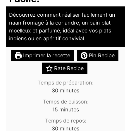
Découvrez comment réaliser facilement un
naan fromagé à la coriandre, un pain plat
moelleux et parfumé, idéal avec vos plats
indiens ou en apéritif convivial.
Imprimer la recette
Pin Recipe
Rate Recipe
Temps de préparation:
minutes
30
minutes
Temps de cuisson:
minutes
15
minutes
Temps de repos:
minutes
30
minutes