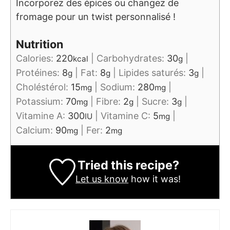
Incorporez des épices ou changez de
fromage pour un twist personnalisé !
Nutrition
Calories:
220
|
Carbohydrates:
30
|
kcal
g
Protéines:
8
|
Fat:
8
|
Lipides saturés:
3
|
g
g
g
Choléstérol:
15
|
Sodium:
280
|
mg
mg
Potassium:
70
|
Fibre:
2
|
Sucre:
3
|
mg
g
g
Vitamine A:
300
|
Vitamine C:
5
|
IU
mg
Calcium:
90
|
Fer:
2
mg
mg
Tried this recipe?
Let us know
how it was!