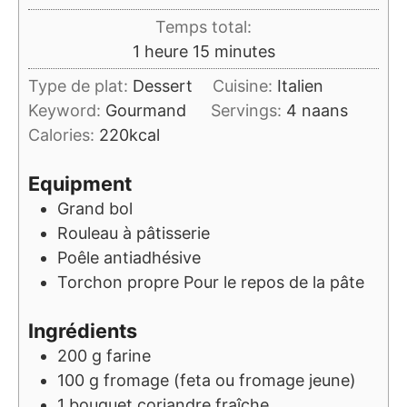
Temps total:
heure
minutes
1
heure
15
minutes
Type de plat:
Dessert
Cuisine:
Italien
Keyword:
Gourmand
Servings:
4
naans
Calories:
220
kcal
Equipment
Grand bol
Rouleau à pâtisserie
Poêle antiadhésive
Torchon propre
Pour le repos de la pâte
Ingrédients
200
g
farine
100
g
fromage (feta ou fromage jeune)
1
bouquet
coriandre fraîche