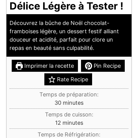
Délice Légère à Tester !
Découvrez la bûche de Noël chocolat-
framboises légère, un dessert festif alliant
douceur et acidité, parfait pour clore un
repas en beauté sans culpabilité.
Imprimer la recette
Pin Recipe
Rate Recipe
Temps de préparation:
minutes
30
minutes
Temps de cuisson:
minutes
12
minutes
Temps de Réfrigération: