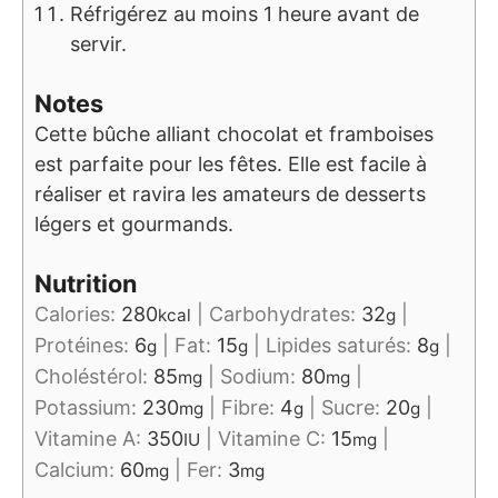
Réfrigérez au moins 1 heure avant de
servir.
Notes
Cette bûche alliant chocolat et framboises
est parfaite pour les fêtes. Elle est facile à
réaliser et ravira les amateurs de desserts
légers et gourmands.
Nutrition
Calories:
280
|
Carbohydrates:
32
|
kcal
g
Protéines:
6
|
Fat:
15
|
Lipides saturés:
8
|
g
g
g
Choléstérol:
85
|
Sodium:
80
|
mg
mg
Potassium:
230
|
Fibre:
4
|
Sucre:
20
|
mg
g
g
Vitamine A:
350
|
Vitamine C:
15
|
IU
mg
Calcium:
60
|
Fer:
3
mg
mg