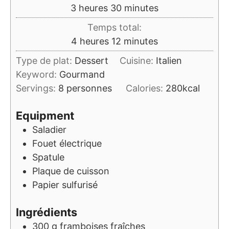
heures
minutes
3
heures
30
minutes
Temps total:
heures
minutes
4
heures
12
minutes
Type de plat:
Dessert
Cuisine:
Italien
Keyword:
Gourmand
Servings:
8
personnes
Calories:
280
kcal
Equipment
Saladier
Fouet électrique
Spatule
Plaque de cuisson
Papier sulfurisé
Ingrédients
300
g
framboises fraîches