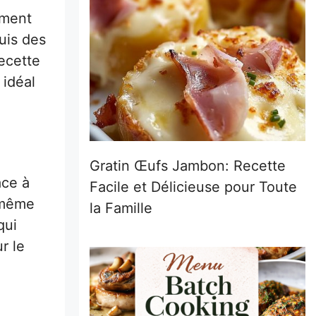
ement
uis des
ecette
 idéal
Gratin Œufs Jambon: Recette
âce à
Facile et Délicieuse pour Toute
, même
la Famille
qui
r le