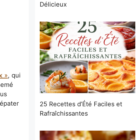
Délicieux
x »
, qui
rsemé
ous
 épater
25 Recettes d’Été Faciles et
Rafraîchissantes