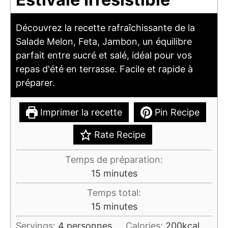
Découvrez la recette rafraîchissante de la
Salade Melon, Feta, Jambon, un équilibre
parfait entre sucré et salé, idéal pour vos
repas d'été en terrasse. Facile et rapide à
préparer.
Imprimer la recette
Pin Recipe
Rate Recipe
Temps de préparation:
minutes
15
minutes
Temps total:
minutes
15
minutes
Servings:
4
personnes
Calories:
200
kcal