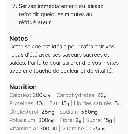
Servez immédiatement ou laissez
refroidir quelques minutes au
réfrigérateur.
Notes
Cette salade est idéale pour rafraîchir vos
repas d'été avec ses saveurs sucrées et
salées. Parfaite pour surprendre vos invités
avec une touche de couleur et de vitalité.
Nutrition
Calories:
200
|
Carbohydrates:
20
|
kcal
g
Protéines:
10
|
Fat:
15
|
Lipides saturés:
5
|
g
g
g
Choléstérol:
25
|
Sodium:
550
|
mg
mg
Potassium:
300
|
Fibre:
3
|
Sucre:
15
|
mg
g
g
Vitamine A:
3000
|
Vitamine C:
25
|
IU
mg