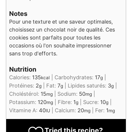
Notes
Pour une texture et une saveur optimales,
choisissez un chocolat noir de qualité. Ces
cookies sont parfaits pour toutes les
occasions où l'on souhaite impressionner
sans trop d'efforts.
Nutrition
Calories:
135
|
Carbohydrates:
17
|
kcal
g
Protéines:
2
|
Fat:
7
|
Lipides saturés:
3
|
g
g
g
Choléstérol:
15
|
Sodium:
50
|
mg
mg
Potassium:
120
|
Fibre:
1
|
Sucre:
10
|
mg
g
g
Vitamine A:
40
|
Calcium:
20
|
Fer:
1
IU
mg
mg
Tried this recipe?