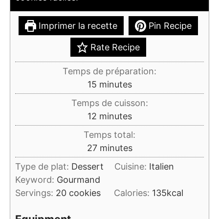
Imprimer la recette
Pin Recipe
Rate Recipe
Temps de préparation:
minutes
15
minutes
Temps de cuisson:
minutes
12
minutes
Temps total:
minutes
27
minutes
Type de plat:
Dessert
Cuisine:
Italien
Keyword:
Gourmand
Servings:
20
cookies
Calories:
135
kcal