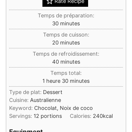
Rate Recipe
Temps de préparation:
minutes
30
minutes
Temps de cuisson:
minutes
20
minutes
Temps de refroidissement:
minutes
40
minutes
Temps total:
heure
minutes
1
heure
30
minutes
Type de plat:
Dessert
Cuisine:
Australienne
Keyword:
Chocolat, Noix de coco
Servings:
12
portions
Calories:
240
kcal
Equipment