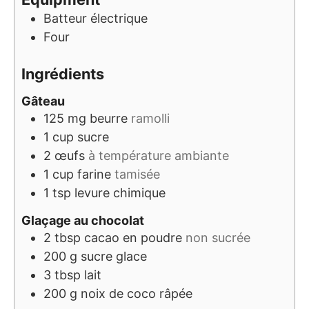
Batteur électrique
Four
Ingrédients
Gâteau
125
mg
beurre
ramolli
1
cup
sucre
2
œufs
à température ambiante
1
cup
farine
tamisée
1
tsp
levure chimique
Glaçage au chocolat
2
tbsp
cacao en poudre
non sucrée
200
g
sucre glace
3
tbsp
lait
200
g
noix de coco râpée