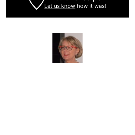
Let us know
how it was!