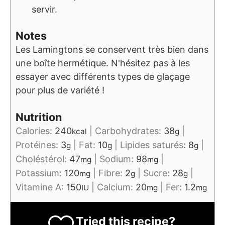
servir.
Notes
Les Lamingtons se conservent très bien dans
une boîte hermétique. N'hésitez pas à les
essayer avec différents types de glaçage
pour plus de variété !
Nutrition
Calories:
240
|
Carbohydrates:
38
|
kcal
g
Protéines:
3
|
Fat:
10
|
Lipides saturés:
8
|
g
g
g
Choléstérol:
47
|
Sodium:
98
|
mg
mg
Potassium:
120
|
Fibre:
2
|
Sucre:
28
|
mg
g
g
Vitamine A:
150
|
Calcium:
20
|
Fer:
1.2
IU
mg
mg
Tried this recipe?