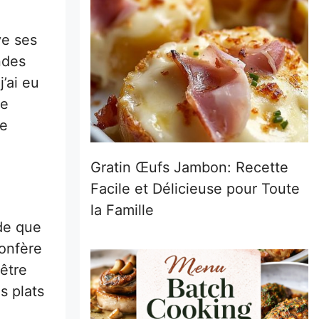
ve ses
ndes
’ai eu
re
de
Gratin Œufs Jambon: Recette
Facile et Délicieuse pour Toute
la Famille
de que
confère
 être
s plats