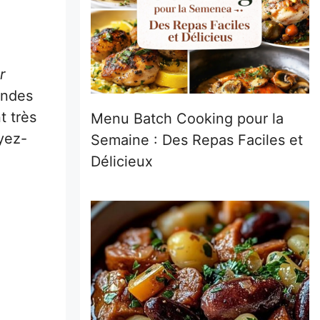
r
randes
t très
Menu Batch Cooking pour la
yez-
Semaine : Des Repas Faciles et
Délicieux