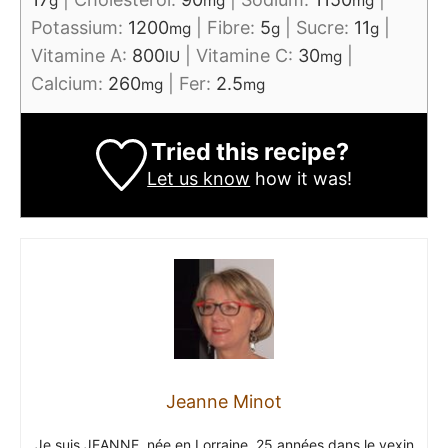
g
mg
mg
Potassium:
1200
|
Fibre:
5
|
Sucre:
11
|
mg
g
g
Vitamine A:
800
|
Vitamine C:
30
|
IU
mg
Calcium:
260
|
Fer:
2.5
mg
mg
Tried this recipe?
Let us know
how it was!
Jeanne Minot
Je suis JEANNE, née en Lorraine, 25 années dans le vexin