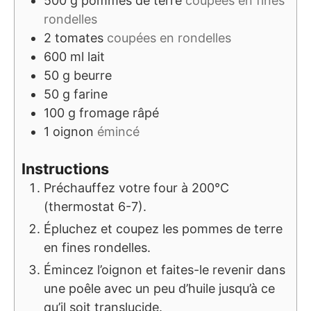
500
g
pommes de terre
coupées en fines
rondelles
2
tomates
coupées en rondelles
600
ml
lait
50
g
beurre
50
g
farine
100
g
fromage râpé
1
oignon
émincé
Instructions
Préchauffez votre four à 200°C
(thermostat 6-7).
Épluchez et coupez les pommes de terre
en fines rondelles.
Émincez l’oignon et faites-le revenir dans
une poêle avec un peu d’huile jusqu’à ce
qu’il soit translucide.