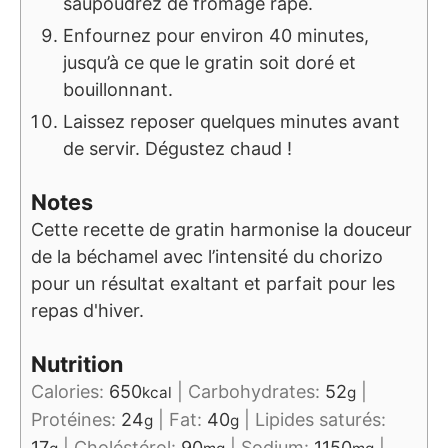
saupoudrez de fromage râpé.
Enfournez pour environ 40 minutes,
jusqu’à ce que le gratin soit doré et
bouillonnant.
Laissez reposer quelques minutes avant
de servir. Dégustez chaud !
Notes
Cette recette de gratin harmonise la douceur
de la béchamel avec l’intensité du chorizo
pour un résultat exaltant et parfait pour les
repas d'hiver.
Nutrition
Calories:
650
|
Carbohydrates:
52
|
kcal
g
Protéines:
24
|
Fat:
40
|
Lipides saturés:
g
g
17
|
Choléstérol:
90
|
Sodium:
1150
|