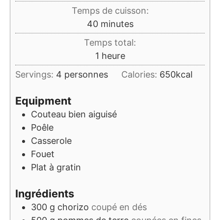
Temps de cuisson:
minutes
40
minutes
Temps total:
heure
1
heure
Servings:
4
personnes
Calories:
650
kcal
Equipment
Couteau bien aiguisé
Poêle
Casserole
Fouet
Plat à gratin
Ingrédients
300
g
chorizo
coupé en dés