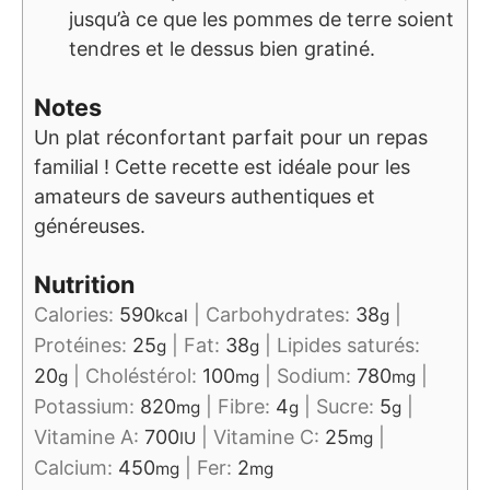
jusqu’à ce que les pommes de terre soient
tendres et le dessus bien gratiné.
Notes
Un plat réconfortant parfait pour un repas
familial ! Cette recette est idéale pour les
amateurs de saveurs authentiques et
généreuses.
Nutrition
Calories:
590
|
Carbohydrates:
38
|
kcal
g
Protéines:
25
|
Fat:
38
|
Lipides saturés:
g
g
20
|
Choléstérol:
100
|
Sodium:
780
|
g
mg
mg
Potassium:
820
|
Fibre:
4
|
Sucre:
5
|
mg
g
g
Vitamine A:
700
|
Vitamine C:
25
|
IU
mg
Calcium:
450
|
Fer:
2
mg
mg