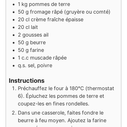
1
kg
pommes de terre
50
g
fromage râpé (gruyère ou comté)
20
cl
crème fraîche épaisse
20
cl
lait
2
gousses
ail
50
g
beurre
50
g
farine
1
c.c
muscade râpée
q.s.
sel, poivre
Instructions
Préchauffez le four à 180°C (thermostat
6). Épluchez les pommes de terre et
coupez-les en fines rondelles.
Dans une casserole, faites fondre le
beurre à feu moyen. Ajoutez la farine