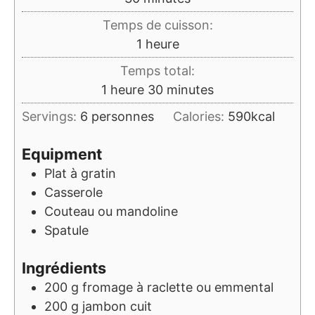
Temps de cuisson:
heure
1
heure
Temps total:
heure
minutes
1
heure
30
minutes
Servings:
6
personnes
Calories:
590
kcal
Equipment
Plat à gratin
Casserole
Couteau ou mandoline
Spatule
Ingrédients
200
g
fromage à raclette ou emmental
200
g
jambon cuit