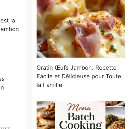
est la
u jambon
Gratin Œufs Jambon: Recette
Facile et Délicieuse pour Toute
es
la Famille
un
ress.