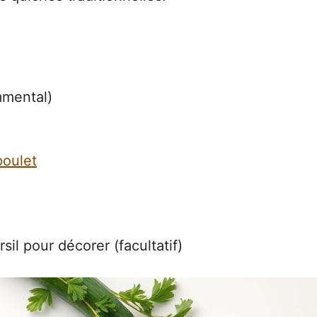
mmental)
poulet
il pour décorer (facultatif)