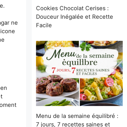
e.
Cookies Chocolat Cerises :
Douceur Inégalée et Recette
agar ne
Facile
licone
ne
 en
t
 moment
Menu de la semaine équilibré :
7 jours, 7 recettes saines et