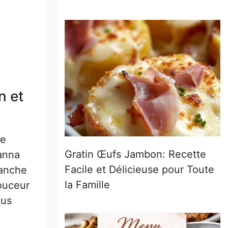
n et
te
Gratin Œufs Jambon: Recette
panna
Facile et Délicieuse pour Toute
manche
la Famille
douceur
ous