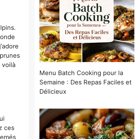
lpins.
 monde
j’adore
 prunes
 voilà
Menu Batch Cooking pour la
Semaine : Des Repas Faciles et
Délicieux
ui
ez ces
rsemés