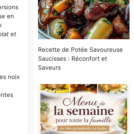
ersions
se en
x
lat et
Recette de Potée Savoureuse
Saucisses : Réconfort et
Saveurs
es noix
entes