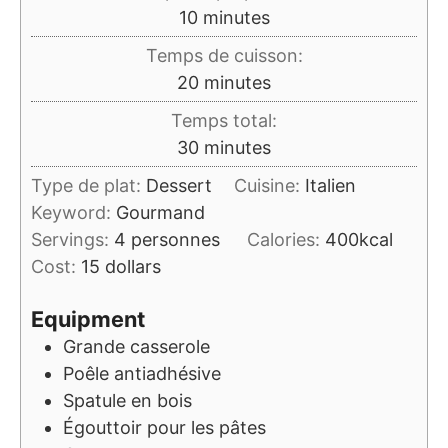
minutes
10
minutes
Temps de cuisson:
minutes
20
minutes
Temps total:
minutes
30
minutes
Type de plat:
Dessert
Cuisine:
Italien
Keyword:
Gourmand
Servings:
4
personnes
Calories:
400
kcal
Cost:
15 dollars
Equipment
Grande casserole
Poêle antiadhésive
Spatule en bois
Égouttoir pour les pâtes