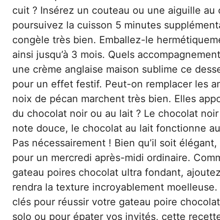
cuit ? Insérez un couteau ou une aiguille au c
poursuivez la cuisson 5 minutes supplémenta
congèle très bien. Emballez-le hermétiqueme
ainsi jusqu’à 3 mois. Quels accompagnemen
une crème anglaise maison sublime ce desser
pour un effet festif. Peut-on remplacer les a
noix de pécan marchent très bien. Elles appo
du chocolat noir ou au lait ? Le chocolat noi
note douce, le chocolat au lait fonctionne a
Pas nécessairement ! Bien qu’il soit élégant, 
pour un mercredi après-midi ordinaire. Comm
gateau poires chocolat ultra fondant, ajoute
rendra la texture incroyablement moelleuse. 
clés pour réussir votre gateau poire choco
solo ou pour épater vos invités, cette recet