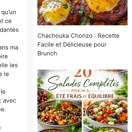
 qu’un
nt ce
ndantes
Chachouka Chorizo : Recette
Facile et Délicieuse pour
dans ma
Brunch
ire
lle les
e le
le
x avec
ue.
n