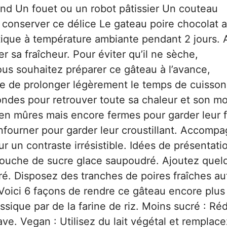
nd Un fouet ou un robot pâtissier Un couteau
conserver ce délice Le gateau poire chocolat
tique à température ambiante pendant 2 jours. 
r sa fraîcheur. Pour éviter qu’il ne sèche,
ous souhaitez préparer ce gâteau à l’avance,
ite de prolonger légèrement le temps de cuisson.
ndes pour retrouver toute sa chaleur et son mo
ien mûres mais encore fermes pour garder leur 
nfourner pour garder leur croustillant. Accomp
r un contraste irrésistible. Idées de présentati
 touche de sucre glace saupoudré. Ajoutez quel
oré. Disposez des tranches de poires fraîches au
Voici 6 façons de rendre ce gâteau encore plus 
ssique par de la farine de riz. Moins sucré : Ré
ave. Vegan : Utilisez du lait végétal et remplace