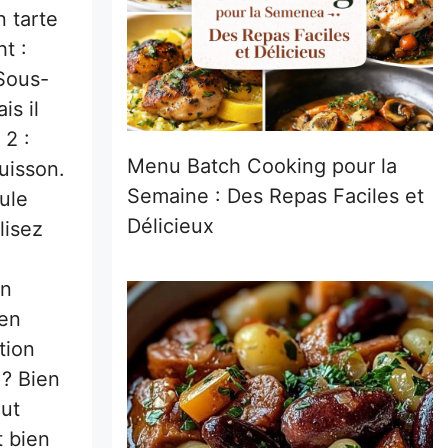
 tarte
t :
 Sous-
is il
 2 :
Menu Batch Cooking pour la
uisson.
Semaine : Des Repas Faciles et
oule
Délicieux
lisez
en
 en
tion
 ? Bien
out
t bien