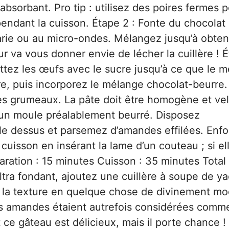
sorbant. Pro tip : utilisez des poires fermes 
pendant la cuisson. Étape 2 : Fonte du chocolat 
arie ou au micro-ondes. Mélangez jusqu’à obten
eur va vous donner envie de lécher la cuillère ! 
ttez les œufs avec le sucre jusqu’à ce que le 
ure, puis incorporez le mélange chocolat-beurre.
s grumeaux. La pâte doit être homogène et ve
s un moule préalablement beurré. Disposez
le dessus et parsemez d’amandes effilées. Enf
 cuisson en insérant la lame d’un couteau ; si el
aration : 15 minutes Cuisson : 35 minutes Total 
ltra fondant, ajoutez une cuillère à soupe de ya
e la texture en quelque chose de divinement mo
es amandes étaient autrefois considérées comm
ce gâteau est délicieux, mais il porte chance !