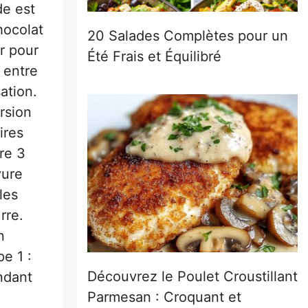
de est
hocolat
20 Salades Complètes pour un
r pour
Été Frais et Équilibré
 entre
ation.
rsion
ires
re 3
vure
les
rre.
n
e 1 :
Découvrez le Poulet Croustillant
ndant
Parmesan : Croquant et