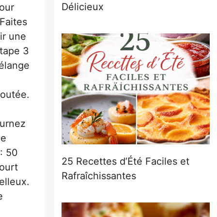
Délicieux
pour
Faites
ir une
Étape 3
mélange
loutée.
ournez
le
: 50
25 Recettes d’Été Faciles et
ourt
Rafraîchissantes
elleux.
e