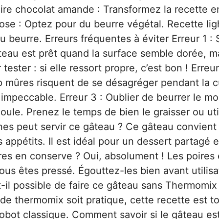
re chocolat amande : Transformez la recette en
tose : Optez pour du beurre végétal. Recette ligh
 beurre. Erreurs fréquentes à éviter Erreur 1 :
eau est prêt quand la surface semble dorée, ma
 tester : si elle ressort propre, c’est bon ! Erreur
op mûres risquent de se désagréger pendant la c
t impeccable. Erreur 3 : Oublier de beurrer le m
oule. Prenez le temps de bien le graisser ou uti
nes peut servir ce gâteau ? Ce gâteau convient
appétits. Il est idéal pour un dessert partagé 
oires en conserve ? Oui, absolument ! Les poires
ous êtes pressé. Égouttez-les bien avant utilisa
Est-il possible de faire ce gâteau sans Thermomix
de thermomix soit pratique, cette recette est t
robot classique. Comment savoir si le gâteau es