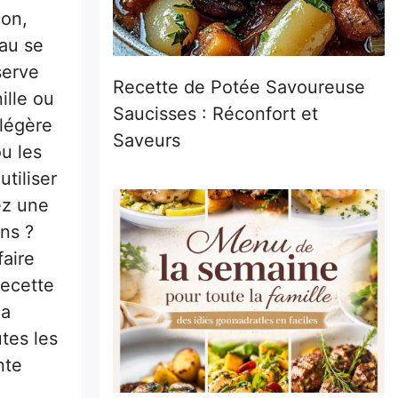
non,
eau se
serve
Recette de Potée Savoureuse
ille ou
Saucisses : Réconfort et
 légère
Saveurs
ou les
tiliser
ez une
ons ?
faire
recette
la
tes les
nte