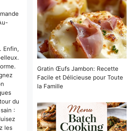
 amande
Au-
 Enfin,
elleux.
forme.
Gratin Œufs Jambon: Recette
agnez
Facile et Délicieuse pour Toute
on
la Famille
ques
tour du
sain :
duisez
z les