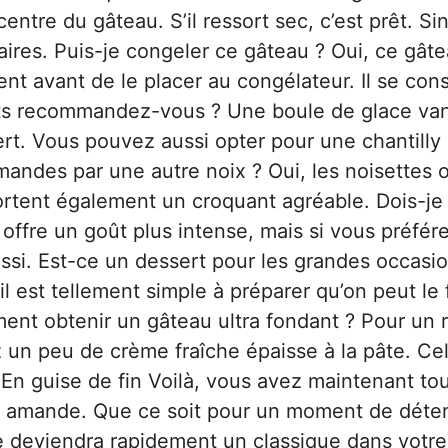
entre du gâteau. S’il ressort sec, c’est prêt. Si
ires. Puis-je congeler ce gâteau ? Oui, ce gât
nt avant de le placer au congélateur. Il se con
ts recommandez-vous ? Une boule de glace van
t. Vous pouvez aussi opter pour une chantilly
mandes par une autre noix ? Oui, les noisettes 
rtent également un croquant agréable. Dois-je u
r offre un goût plus intense, mais si vous préfér
ussi. Est-ce un dessert pour les grandes occasi
il est tellement simple à préparer qu’on peut le 
ent obtenir un gâteau ultra fondant ? Pour un 
z un peu de crème fraîche épaisse à la pâte. Ce
En guise de fin Voilà, vous avez maintenant tou
lat amande. Que ce soit pour un moment de déte
te deviendra rapidement un classique dans votre