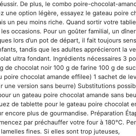
à réussir. De plus, le combo poire-chocolat-aman
ez une option légère, essayez le gateau poire c
is un peu moins riche. Quand sortir votre tablie
les occasions. Pour un goûter familial, un dîner
s lors d’un pot de départ, il fait toujours sens
fants, tandis que les adultes apprécieront la ve
olat ultra fondant. Ingrédients nécessaires 3 po
g de chocolat noir 100 g de farine 100 g de suc
u poire chocolat amande effilee) 1 sachet de le
r une version sans beurre) Substitutions possib
 pour un gateau poire chocolat amande sans beu
uez de tablette pour le gateau poire chocolat e
r encore plus de gourmandise. Préparation Étap
mencez par préchauffer votre four à 180°C. Pe
amelles fines. Si elles sont trop juteuses,