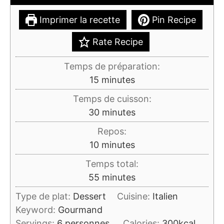
Imprimer la recette
Pin Recipe
Rate Recipe
Temps de préparation:
minutes
15
minutes
Temps de cuisson:
minutes
30
minutes
Repos:
minutes
10
minutes
Temps total:
minutes
55
minutes
Type de plat:
Dessert
Cuisine:
Italien
Keyword:
Gourmand
Servings:
6
personnes
Calories:
300
kcal