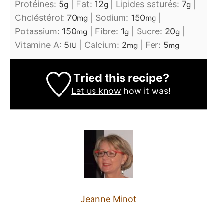
Protéines:
5
|
Fat:
12
|
Lipides saturés:
7
|
g
g
g
Choléstérol:
70
|
Sodium:
150
|
mg
mg
Potassium:
150
|
Fibre:
1
|
Sucre:
20
|
mg
g
g
Vitamine A:
5
|
Calcium:
2
|
Fer:
5
IU
mg
mg
Tried this recipe?
Let us know
how it was!
Jeanne Minot