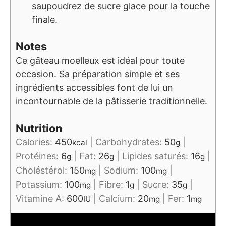
saupoudrez de sucre glace pour la touche
finale.
Notes
Ce gâteau moelleux est idéal pour toute
occasion. Sa préparation simple et ses
ingrédients accessibles font de lui un
incontournable de la pâtisserie traditionnelle.
Nutrition
Calories:
450
|
Carbohydrates:
50
|
kcal
g
Protéines:
6
|
Fat:
26
|
Lipides saturés:
16
|
g
g
g
Choléstérol:
150
|
Sodium:
100
|
mg
mg
Potassium:
100
|
Fibre:
1
|
Sucre:
35
|
mg
g
g
Vitamine A:
600
|
Calcium:
20
|
Fer:
1
IU
mg
mg