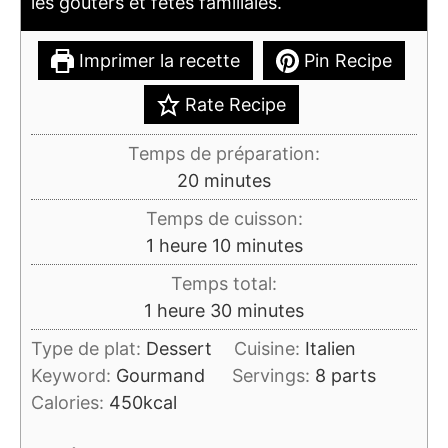
les goûters et fêtes familiales.
Imprimer la recette
Pin Recipe
Rate Recipe
Temps de préparation:
minutes
20
minutes
Temps de cuisson:
heure
minutes
1
heure
10
minutes
Temps total:
heure
minutes
1
heure
30
minutes
Type de plat:
Dessert
Cuisine:
Italien
Keyword:
Gourmand
Servings:
8
parts
Calories:
450
kcal