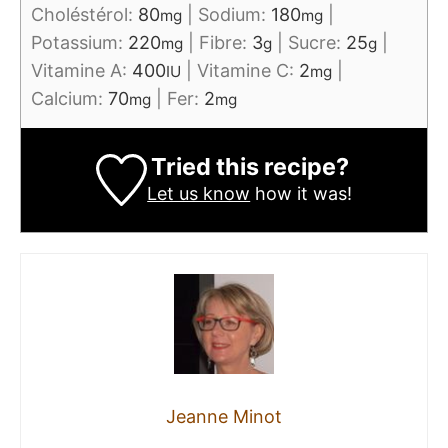
Choléstérol:
80
|
Sodium:
180
|
mg
mg
Potassium:
220
|
Fibre:
3
|
Sucre:
25
|
mg
g
g
Vitamine A:
400
|
Vitamine C:
2
|
IU
mg
Calcium:
70
|
Fer:
2
mg
mg
Tried this recipe?
Let us know
how it was!
Jeanne Minot