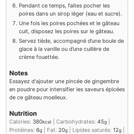
Pendant ce temps, faites pocher les
poires dans un sirop léger (eau et sucre).
Une fois les poires pochées et le gâteau
cuit, disposez les poires sur le gâteau.
Servez tiède, accompagné d’une boule de
glace à la vanille ou d’une cuillère de
crème fouettée.
Notes
Essayez d'ajouter une pincée de gingembre
en poudre pour intensifier les saveurs épicées
de ce gâteau moelleux.
Nutrition
Calories:
380
|
Carbohydrates:
45
|
kcal
g
Protéines:
6
|
Fat:
20
|
Lipides saturés:
12
|
g
g
g