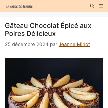
Aller
M
au
contenu
Gâteau Chocolat Épicé aux
Poires Délicieux
25 décembre 2024
par
Jeanne Minot