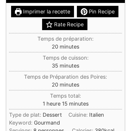
Imprimer la recette
Pin Recipe
Rate Recipe
Temps de préparation:
minutes
20
minutes
Temps de cuisson:
minutes
35
minutes
Temps de Préparation des Poires:
minutes
20
minutes
Temps total:
heure
minutes
1
heure
15
minutes
Type de plat:
Dessert
Cuisine:
Italien
Keyword:
Gourmand
Servings:
8
personnes
Calories:
380
kcal