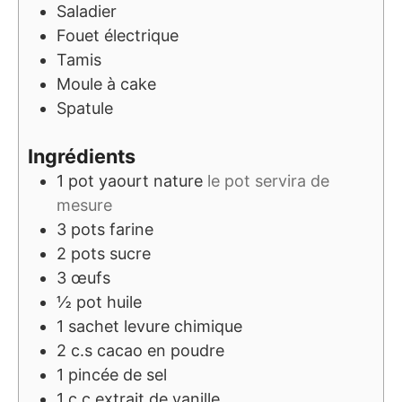
Saladier
Fouet électrique
Tamis
Moule à cake
Spatule
Ingrédients
1
pot
yaourt nature
le pot servira de
mesure
3
pots
farine
2
pots
sucre
3
œufs
½
pot
huile
1
sachet
levure chimique
2
c.s
cacao en poudre
1
pincée de sel
1
c.c
extrait de vanille