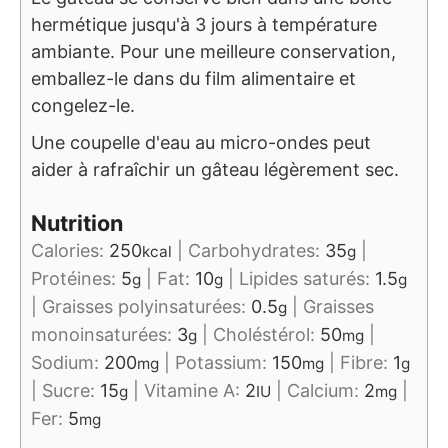
hermétique jusqu'à 3 jours à température
ambiante. Pour une meilleure conservation,
emballez-le dans du film alimentaire et
congelez-le.
Une coupelle d'eau au micro-ondes peut
aider à rafraîchir un gâteau légèrement sec.
Nutrition
Calories:
250
|
Carbohydrates:
35
|
kcal
g
Protéines:
5
|
Fat:
10
|
Lipides saturés:
1.5
g
g
g
|
Graisses polyinsaturées:
0.5
|
Graisses
g
monoinsaturées:
3
|
Choléstérol:
50
|
g
mg
Sodium:
200
|
Potassium:
150
|
Fibre:
1
mg
mg
g
|
Sucre:
15
|
Vitamine A:
2
|
Calcium:
2
|
g
IU
mg
Fer:
5
mg