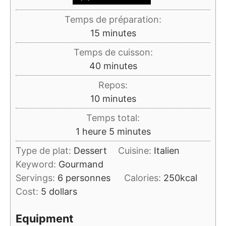
Temps de préparation:
minutes
15
minutes
Temps de cuisson:
minutes
40
minutes
Repos:
minutes
10
minutes
Temps total:
heure
minutes
1
heure
5
minutes
Type de plat:
Dessert
Cuisine:
Italien
Keyword:
Gourmand
Servings:
6
personnes
Calories:
250
kcal
Cost:
5 dollars
Equipment