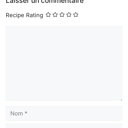
Laisser un commentaire
Recipe Rating
Commentaire
Nom
E-