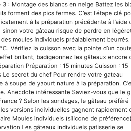
pe 3 : Montage des blancs en neige Battez les b
ls forment des pics fermes. C’est l’étape clé p
élicatement à la préparation précédente à l’aide 
, sinon votre gâteau risque de perdre en légère
s des moules individuels préalablement beurrés.
. Vérifiez la cuisson avec la pointe d’un cout
un effet brillant, badigeonnez les gâteaux encore
paration Préparation : 15 minutes Cuisson : 15
s Le secret du chef Pour rendre votre gateau
re à soupe de yaourt nature à la préparation. C’
nce. Anecdote intéressante Saviez-vous que le 
 France ? Selon les sondages, le gâteau préféré
 les versions individuelles gagnent rapidement 
saire Moules individuels (silicone de préférence
vation Les gâteaux individuels patisserie se