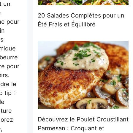
t un
e
20 Salades Complètes pour un
me pour
Été Frais et Équilibré
in
ts
imique
 beurre
cre pour
irs.
dre le
 tip :
de
xture
Découvrez le Poulet Croustillant
porez
Parmesan : Croquant et
,