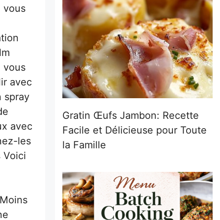
i vous
tion
ilm
i vous
ir avec
n spray
de
Gratin Œufs Jambon: Recette
ux avec
Facile et Délicieuse pour Toute
nez-les
la Famille
 Voici
 Moins
ne