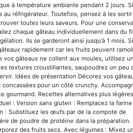
que à température ambiante pendant 2 jours. S
 au réfrigérateur. Toutefois, pensez à les sortir
rouver toutes leurs saveurs. Pour une conserva
llez chaque gâteau individuellement dans du f
élation. Ils se garderont ainsi jusqu’à 1 mois. S
gâteaux rapidement car les fruits peuvent ramoll
e vos gâteaux ne collent aux moules, utilisez u
 les textures croustillantes, saupoudrez un peu 
servir. Idées de présentation Décorez vos gâtea
oix concassées pour un côté crunchy. Accompag
te gourmand. Recettes alternatives plus légères
iduel : Version sans gluten : Remplacez la farine
gan : Substituez les œufs par de la compote de
ère de poudre de protéine dans la préparation.
orporez des fruits secs. Avec légumes : Mixez u