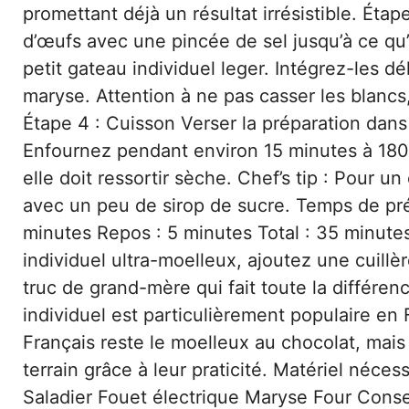
promettant déjà un résultat irrésistible. Éta
d’œufs avec une pincée de sel jusqu’à ce qu’i
petit gateau individuel leger. Intégrez-les d
maryse. Attention à ne pas casser les blancs
Étape 4 : Cuisson Verser la préparation dan
Enfournez pendant environ 15 minutes à 180°C
elle doit ressortir sèche. Chef’s tip : Pour 
avec un peu de sirop de sucre. Temps de pré
minutes Repos : 5 minutes Total : 35 minute
individuel ultra-moelleux, ajoutez une cuillè
truc de grand-mère qui fait toute la différe
individuel est particulièrement populaire en
Français reste le moelleux au chocolat, mais
terrain grâce à leur praticité. Matériel néces
Saladier Fouet électrique Maryse Four Conser