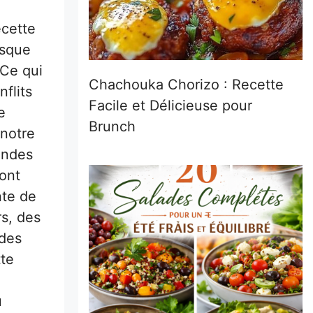
ecette
rsque
 Ce qui
Chachouka Chorizo : Recette
nflits
Facile et Délicieuse pour
e
Brunch
 notre
randes
sont
nte de
s, des
 des
tte
u