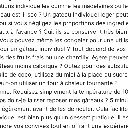
ations individuelles comme les madeleines ou l
eau est-il sec ? Un gateau individuel leger peu
ou si vous négligez les proportions des ingrédi
aux à l’avance ? Oui, ils se conservent très bien
 Vous pouvez même les congeler pour une utilis
 pour un gâteau individuel ? Tout dépend de vos
 des fruits frais ou une chantilly légère peuve
teau moins calorique ? Optez pour des substitu
uile de coco, utilisez du miel à la place du sucre
eut-on utiliser un four à chaleur tournante ?
orme. Réduisez simplement la température de 1
s dois-je laisser reposer mes gâteaux ? 5 minu
 légèrement avant de les démouler. Cela facilite
iduel est bien plus qu’un dessert pratique. Il e
rendre vos convives tout en offrant une expérie