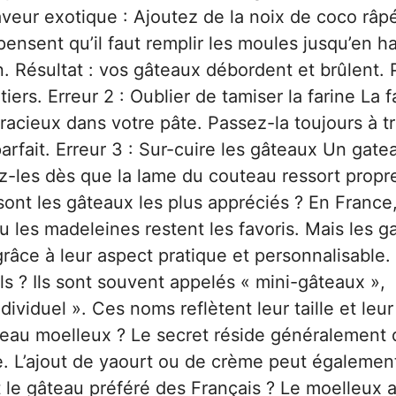
aveur exotique : Ajoutez de la noix de coco râp
ensent qu’il faut remplir les moules jusqu’en ha
n. Résultat : vos gâteaux débordent et brûlent. P
rs. Erreur 2 : Oublier de tamiser la farine La f
cieux dans votre pâte. Passez-la toujours à t
arfait. Erreur 3 : Sur-cuire les gâteaux Un gate
ez-les dès que la lame du couteau ressort propr
ont les gâteaux les plus appréciés ? En France,
 les madeleines restent les favoris. Mais les g
grâce à leur aspect pratique et personnalisable.
s ? Ils sont souvent appelés « mini-gâteaux »,
viduel ». Ces noms reflètent leur taille et leur
gâteau moelleux ? Le secret réside généralement
e. L’ajout de yaourt ou de crème peut égalemen
 le gâteau préféré des Français ? Le moelleux 