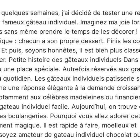
 quelques semaines, j’ai décidé de tester une r
u fameux gâteau individuel. Imaginez ma joie lo
rs sans même prendre le temps de les décorer !
tique : chacun a son propre dessert. Finis les co
 Et puis, soyons honnêtes, il est bien plus class
ger. Petite histoire des gâteaux individuels Dans
eu une place spéciale. Autrefois réservés aux g
u quotidien. Les gâteaux individuels patisserie 
mme une réponse élégante à la demande croissa
otamment aux célèbres madeleines ou financier
ateau individuel facile. Aujourd’hui, on trouve
les boulangeries. Pourquoi vous allez adorer ce
ent magique. Il est rapide à faire, moelleux et
soyez amateur de gateau individuel chocolat o