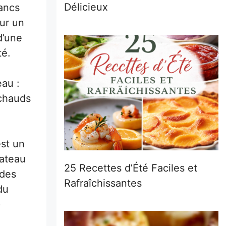
Délicieux
lancs
our un
d’une
té.
eau :
 chauds
est un
gateau
25 Recettes d’Été Faciles et
 des
Rafraîchissantes
du
)