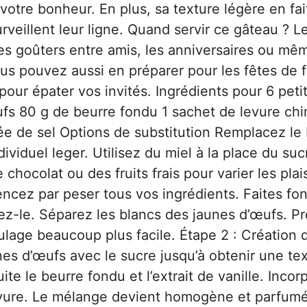
votre bonheur. En plus, sa texture légère en fai
veillent leur ligne. Quand servir ce gâteau ? L
les goûters entre amis, les anniversaires ou mê
us pouvez aussi en préparer pour les fêtes de f
our épater vos invités. Ingrédients pour 6 peti
fs 80 g de beurre fondu 1 sachet de levure ch
ncée de sel Options de substitution Remplacez le
ividuel leger. Utilisez du miel à la place du su
hocolat ou des fruits frais pour varier les plais
ncez par peser tous vos ingrédients. Faites fon
-le. Séparez les blancs des jaunes d’œufs. Pro
ulage beaucoup plus facile. Étape 2 : Création 
nes d’œufs avec le sucre jusqu’à obtenir une te
e le beurre fondu et l’extrait de vanille. Incor
levure. Le mélange devient homogène et parfumé