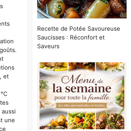
es
t
ents
Recette de Potée Savoureuse
Saucisses : Réconfort et
ation
Saveurs
 goûts.
nt
tions
, et
0°C
tes
 aussi
st une
nce