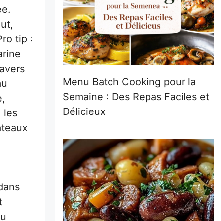
ée.
ut,
ro tip :
arine
ravers
Menu Batch Cooking pour la
au
Semaine : Des Repas Faciles et
e,
Délicieux
 les
ateaux
 dans
t
au