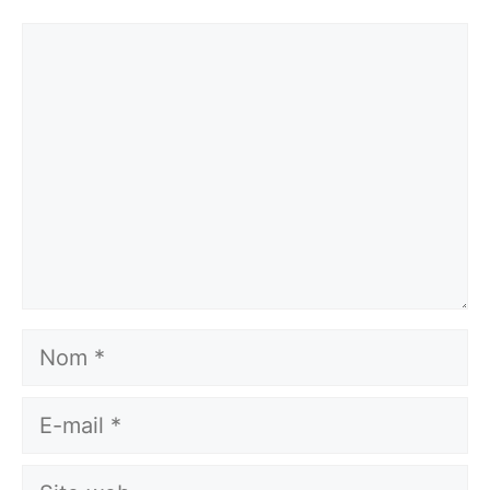
Commentaire
Nom
E-
mail
Site