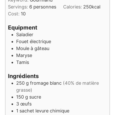
Servings:
6
personnes
Calories:
250
kcal
Cost:
10
Equipment
Saladier
Fouet électrique
Moule à gâteau
Maryse
Tamis
Ingrédients
250
g
fromage blanc
(40% de matière
grasse)
150
g
sucre
3
œufs
1
sachet
levure chimique