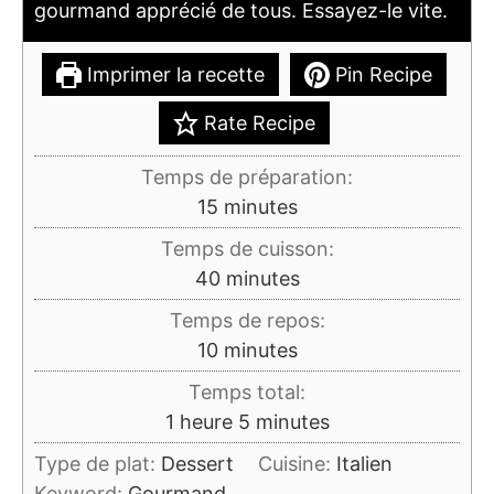
gourmand apprécié de tous. Essayez-le vite.
Imprimer la recette
Pin Recipe
Rate Recipe
Temps de préparation:
minutes
15
minutes
Temps de cuisson:
minutes
40
minutes
Temps de repos:
minutes
10
minutes
Temps total:
heure
minutes
1
heure
5
minutes
Type de plat:
Dessert
Cuisine:
Italien
Keyword:
Gourmand