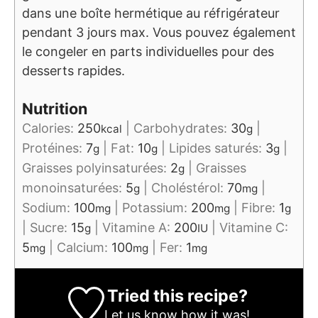
dans une boîte hermétique au réfrigérateur
pendant 3 jours max. Vous pouvez également
le congeler en parts individuelles pour des
desserts rapides.
Nutrition
Calories:
250
|
Carbohydrates:
30
|
kcal
g
Protéines:
7
|
Fat:
10
|
Lipides saturés:
3
|
g
g
g
Graisses polyinsaturées:
2
|
Graisses
g
monoinsaturées:
5
|
Choléstérol:
70
|
g
mg
Sodium:
100
|
Potassium:
200
|
Fibre:
1
mg
mg
g
|
Sucre:
15
|
Vitamine A:
200
|
Vitamine C:
g
IU
5
|
Calcium:
100
|
Fer:
1
mg
mg
mg
Tried this recipe?
Let us know
how it was!