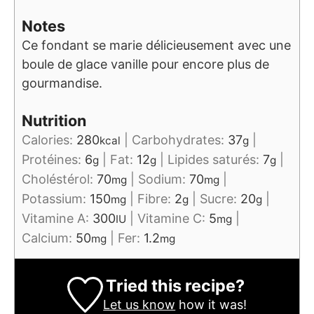
Notes
Ce fondant se marie délicieusement avec une
boule de glace vanille pour encore plus de
gourmandise.
Nutrition
Calories:
280
|
Carbohydrates:
37
|
kcal
g
Protéines:
6
|
Fat:
12
|
Lipides saturés:
7
|
g
g
g
Choléstérol:
70
|
Sodium:
70
|
mg
mg
Potassium:
150
|
Fibre:
2
|
Sucre:
20
|
mg
g
g
Vitamine A:
300
|
Vitamine C:
5
|
IU
mg
Calcium:
50
|
Fer:
1.2
mg
mg
Tried this recipe?
Let us know
how it was!