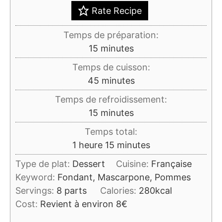
Rate Recipe
Temps de préparation:
minutes
15
minutes
Temps de cuisson:
minutes
45
minutes
Temps de refroidissement:
minutes
15
minutes
Temps total:
heure
minutes
1
heure
15
minutes
Type de plat:
Dessert
Cuisine:
Française
Keyword:
Fondant, Mascarpone, Pommes
Servings:
8
parts
Calories:
280
kcal
Cost:
Revient à environ 8€