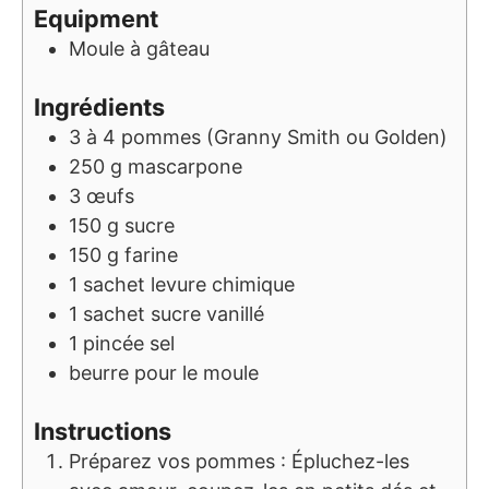
Equipment
Moule à gâteau
Ingrédients
3
à 4
pommes (Granny Smith ou Golden)
250
g
mascarpone
3
œufs
150
g
sucre
150
g
farine
1
sachet
levure chimique
1
sachet
sucre vanillé
1
pincée
sel
beurre pour le moule
Instructions
Préparez vos pommes : Épluchez-les