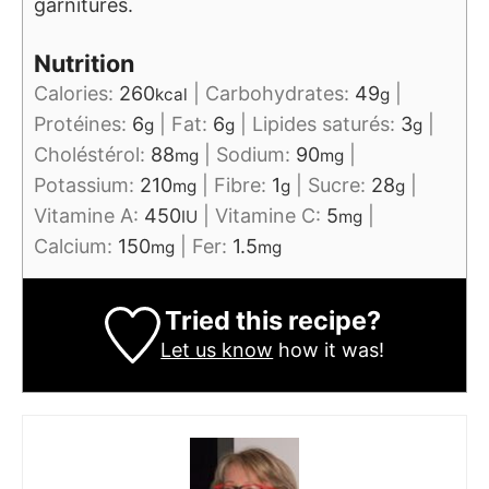
garnitures.
Nutrition
Calories:
260
|
Carbohydrates:
49
|
kcal
g
Protéines:
6
|
Fat:
6
|
Lipides saturés:
3
|
g
g
g
Choléstérol:
88
|
Sodium:
90
|
mg
mg
Potassium:
210
|
Fibre:
1
|
Sucre:
28
|
mg
g
g
Vitamine A:
450
|
Vitamine C:
5
|
IU
mg
Calcium:
150
|
Fer:
1.5
mg
mg
Tried this recipe?
Let us know
how it was!