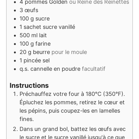
4
pommes Golden
ou Reine des Reinettes
3
œufs
100
g
sucre
1
sachet
sucre vanillé
500
ml
lait
100
g
farine
20
g
beurre
pour le moule
1
pincée
sel
q.s.
cannelle en poudre
facultatif
Instructions
Préchauffez votre four à 180°C (350°F).
Épluchez les pommes, retirez le cœur et
les pépins, puis coupez-les en lamelles
fines.
Dans un grand bol, battez les œufs avec
le sucre et le sucre vanillé jusqu'à ce que