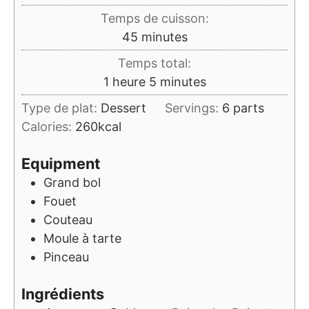
Temps de cuisson:
minutes
45
minutes
Temps total:
heure
minutes
1
heure
5
minutes
Type de plat:
Dessert
Servings:
6
parts
Calories:
260
kcal
Equipment
Grand bol
Fouet
Couteau
Moule à tarte
Pinceau
Ingrédients