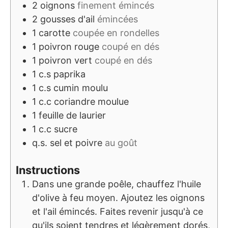
2
oignons
finement émincés
2
gousses d'ail
émincées
1
carotte
coupée en rondelles
1
poivron rouge
coupé en dés
1
poivron vert
coupé en dés
1
c.s
paprika
1
c.s
cumin moulu
1
c.c
coriandre moulue
1
feuille de laurier
1
c.c
sucre
q.s.
sel et poivre
au goût
Instructions
Dans une grande poêle, chauffez l'huile
d'olive à feu moyen. Ajoutez les oignons
et l'ail émincés. Faites revenir jusqu'à ce
qu'ils soient tendres et légèrement dorés,