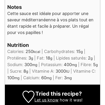
Notes
Cette sauce est idéale pour apporter une
saveur méditerranéenne à vos plats tout en
étant rapide et facile à préparer. Un régal
pour vos papilles !
Nutrition
Calories:
250
|
Carbohydrates:
15
|
kcal
g
Protéines:
3
|
Fat:
18
|
Lipides saturés:
2
|
g
g
g
Sodium:
300
|
Potassium:
400
|
Fibre:
5
mg
mg
g
|
Sucre:
8
|
Vitamine A:
3000
|
Vitamine C:
g
IU
100
|
Calcium:
60
|
Fer:
3
mg
mg
mg
Tried this recipe?
Let us know
how it was!