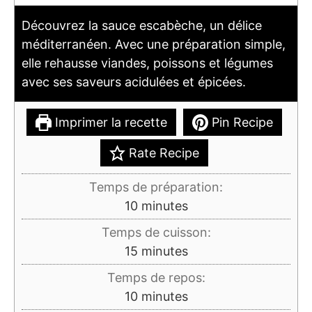
Découvrez la sauce escabèche, un délice
méditerranéen. Avec une préparation simple,
elle rehausse viandes, poissons et légumes
avec ses saveurs acidulées et épicées.
Imprimer la recette
Pin Recipe
Rate Recipe
Temps de préparation:
minutes
10
minutes
Temps de cuisson:
minutes
15
minutes
Temps de repos:
minutes
10
minutes