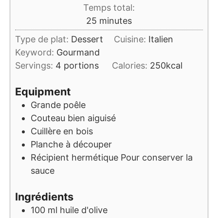
Temps total:
minutes
25
minutes
Type de plat:
Dessert
Cuisine:
Italien
Keyword:
Gourmand
Servings:
4
portions
Calories:
250
kcal
Equipment
Grande poêle
Couteau bien aiguisé
Cuillère en bois
Planche à découper
Récipient hermétique
Pour conserver la
sauce
Ingrédients
100
ml
huile d'olive