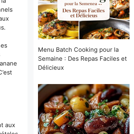
 la
nnels
 aux
s.
nes
Menu Batch Cooking pour la
s
Semaine : Des Repas Faciles et
 banane
Délicieux
C’est
nt aux