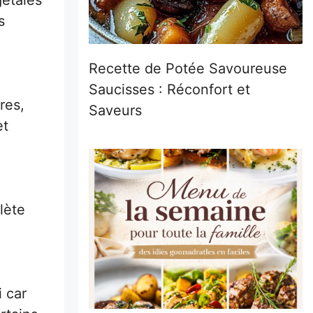
gétales
s
Recette de Potée Savoureuse
Saucisses : Réconfort et
res,
Saveurs
et
lète
i car