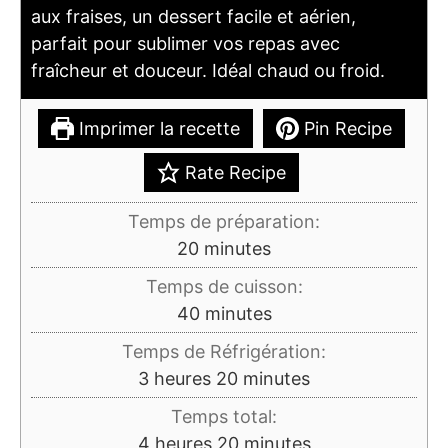
aux fraises, un dessert facile et aérien,
parfait pour sublimer vos repas avec
fraîcheur et douceur. Idéal chaud ou froid.
Imprimer la recette
Pin Recipe
Rate Recipe
Temps de préparation:
minutes
20
minutes
Temps de cuisson:
minutes
40
minutes
Temps de Réfrigération:
heures
minutes
3
heures
20
minutes
Temps total:
heures
minutes
4
heures
20
minutes