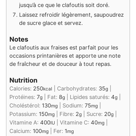
jusqu’à ce que le clafoutis soit doré.
Laissez refroidir légèrement, saupoudrez
de sucre glace et servez.
Notes
Le clafoutis aux fraises est parfait pour les
occasions printanières et apporte une note
de fraîcheur et de douceur à tout repas.
Nutrition
Calories:
250
|
Carbohydrates:
35
|
kcal
g
Protéines:
7
|
Fat:
8
|
Lipides saturés:
4
|
g
g
g
Choléstérol:
130
|
Sodium:
75
|
mg
mg
Potassium:
150
|
Fibre:
2
|
Sucre:
20
|
mg
g
g
Vitamine A:
400
|
Vitamine C:
40
|
IU
mg
Calcium:
100
|
Fer:
1
mg
mg