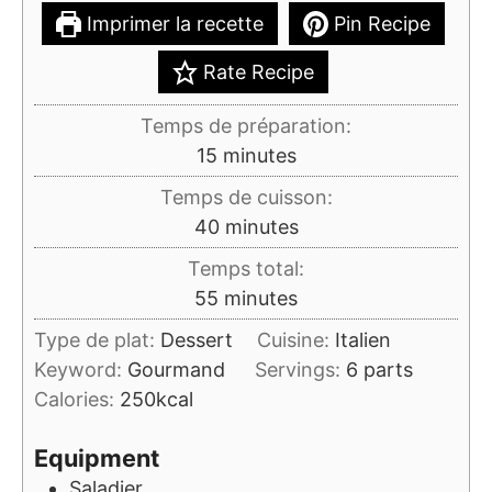
Imprimer la recette
Pin Recipe
Rate Recipe
Temps de préparation:
minutes
15
minutes
Temps de cuisson:
minutes
40
minutes
Temps total:
minutes
55
minutes
Type de plat:
Dessert
Cuisine:
Italien
Keyword:
Gourmand
Servings:
6
parts
Calories:
250
kcal
Equipment
Saladier