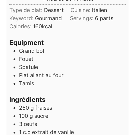
Type de plat:
Dessert
Cuisine:
Italien
Keyword:
Gourmand
Servings:
6
parts
Calories:
160
kcal
Equipment
Grand bol
Fouet
Spatule
Plat allant au four
Tamis
Ingrédients
250
g
fraises
100
g
sucre
3
œufs
1
c.c
extrait de vanille