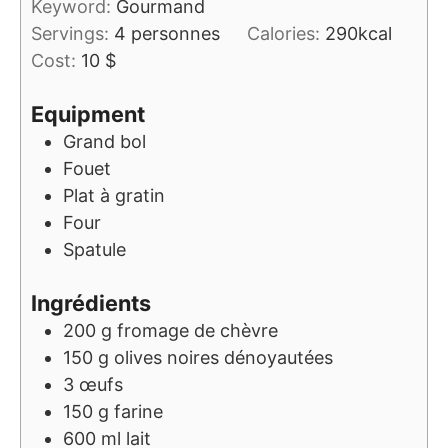
Keyword:
Gourmand
Servings:
4
personnes
Calories:
290
kcal
Cost:
10 $
Equipment
Grand bol
Fouet
Plat à gratin
Four
Spatule
Ingrédients
200
g
fromage de chèvre
150
g
olives noires dénoyautées
3
œufs
150
g
farine
600
ml
lait