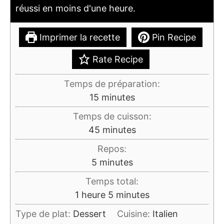
réussi en moins d'une heure.
Imprimer la recette
Pin Recipe
Rate Recipe
Temps de préparation:
minutes
15
minutes
Temps de cuisson:
minutes
45
minutes
Repos:
minutes
5
minutes
Temps total:
heure
minutes
1
heure
5
minutes
Type de plat:
Dessert
Cuisine:
Italien