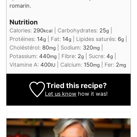
romarin.
Nutrition
Calories:
290
|
Carbohydrates:
25
|
kcal
g
Protéines:
14
|
Fat:
14
|
Lipides saturés:
6
|
g
g
g
Choléstérol:
80
|
Sodium:
320
|
mg
mg
Potassium:
440
|
Fibre:
2
|
Sucre:
4
|
mg
g
g
Vitamine A:
400
|
Calcium:
150
|
Fer:
2
IU
mg
mg
Tried this recipe?
Let us know
how it was!