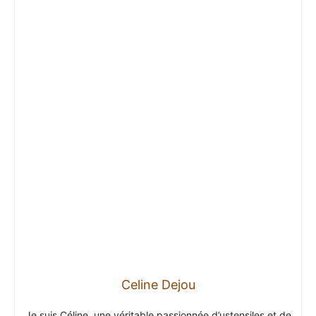
Celine Dejou
Je suis Céline, une véritable passionnée d’ustensiles et de