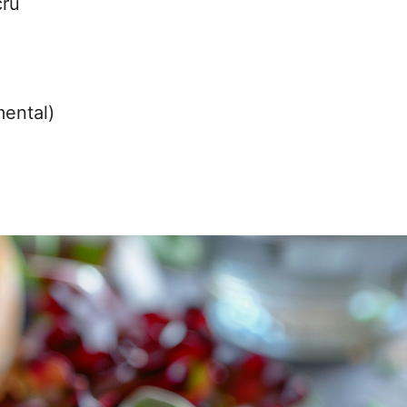
cru
ental)