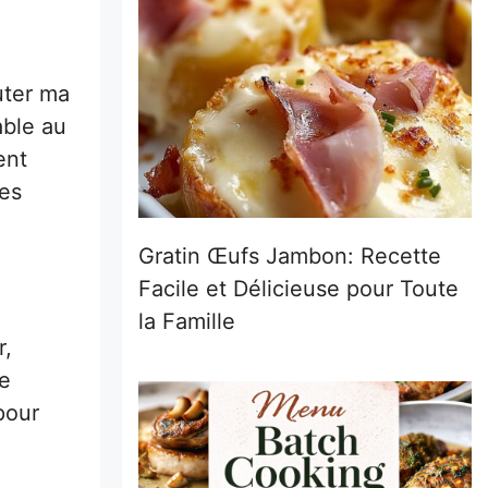
outer ma
able au
ent
ées
Gratin Œufs Jambon: Recette
Facile et Délicieuse pour Toute
la Famille
r,
de
pour