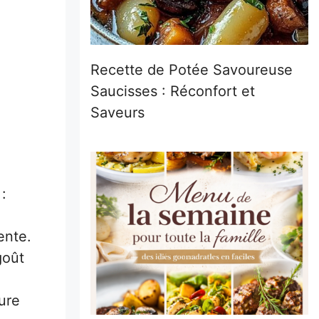
Recette de Potée Savoureuse
Saucisses : Réconfort et
Saveurs
:
ente.
goût
ure