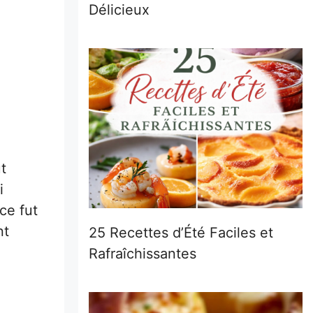
Délicieux
t
i
ce fut
nt
25 Recettes d’Été Faciles et
Rafraîchissantes