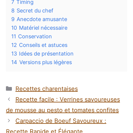
7
Timing
8
Secret du chef
9
Anecdote amusante
10
Matériel nécessaire
11
Conservation
12
Conseils et astuces
13
Idées de présentation
14
Versions plus légères
Catégories
Recettes charentaises
Recette facile : Verrines savoureuses
de mousse au pesto et tomates confites
Carpaccio de Boeuf Savoureux :
Recette Rapide et Élégante