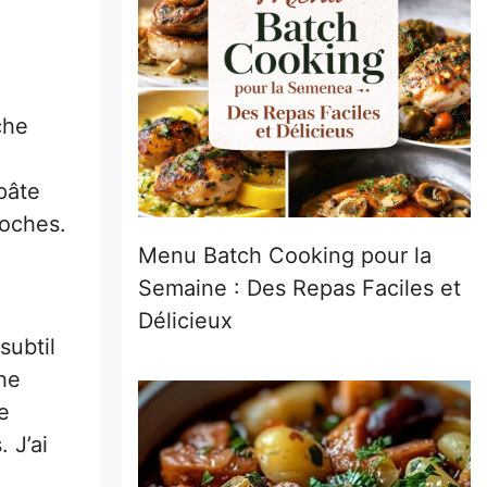
e
che
pâte
roches.
Menu Batch Cooking pour la
Semaine : Des Repas Faciles et
Délicieux
subtil
he
e
 J’ai