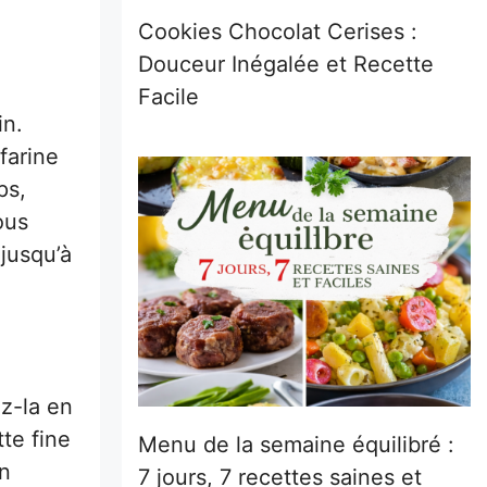
Cookies Chocolat Cerises :
Douceur Inégalée et Recette
Facile
in.
 farine
ps,
ous
 jusqu’à
ez-la en
te fine
Menu de la semaine équilibré :
en
7 jours, 7 recettes saines et