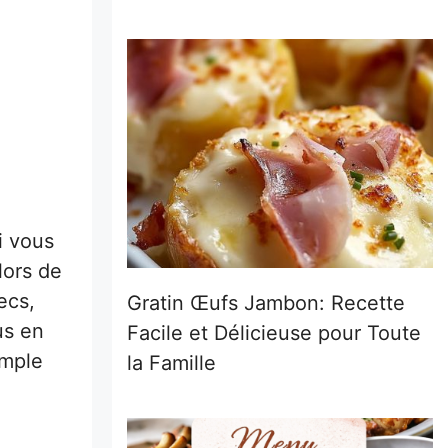
i vous
lors de
ecs,
Gratin Œufs Jambon: Recette
us en
Facile et Délicieuse pour Toute
imple
la Famille