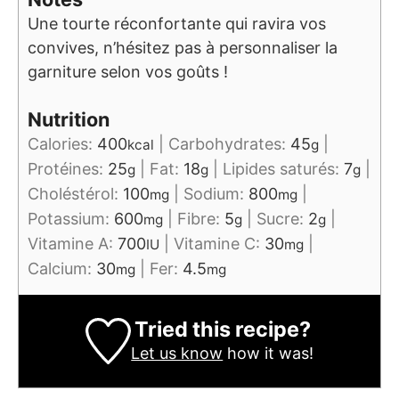
Une tourte réconfortante qui ravira vos
convives, n’hésitez pas à personnaliser la
garniture selon vos goûts !
Nutrition
Calories:
400
|
Carbohydrates:
45
|
kcal
g
Protéines:
25
|
Fat:
18
|
Lipides saturés:
7
|
g
g
g
Choléstérol:
100
|
Sodium:
800
|
mg
mg
Potassium:
600
|
Fibre:
5
|
Sucre:
2
|
mg
g
g
Vitamine A:
700
|
Vitamine C:
30
|
IU
mg
Calcium:
30
|
Fer:
4.5
mg
mg
Tried this recipe?
Let us know
how it was!