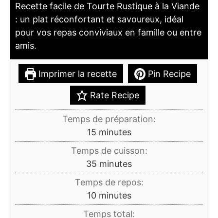
Recette facile de Tourte Rustique à la Viande
: un plat réconfortant et savoureux, idéal
pour vos repas conviviaux en famille ou entre
amis.
Imprimer la recette
Pin Recipe
Rate Recipe
Temps de préparation:
minutes
15
minutes
Temps de cuisson:
minutes
35
minutes
Temps de repos:
minutes
10
minutes
Temps total: