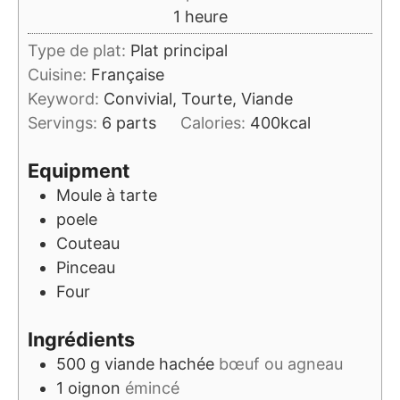
heure
1
heure
Type de plat:
Plat principal
Cuisine:
Française
Keyword:
Convivial, Tourte, Viande
Servings:
6
parts
Calories:
400
kcal
Equipment
Moule à tarte
poele
Couteau
Pinceau
Four
Ingrédients
500
g
viande hachée
bœuf ou agneau
1
oignon
émincé