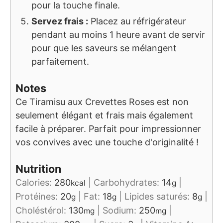
pour la touche finale.
Servez frais :
Placez au réfrigérateur
pendant au moins 1 heure avant de servir
pour que les saveurs se mélangent
parfaitement.
Notes
Ce Tiramisu aux Crevettes Roses est non
seulement élégant et frais mais également
facile à préparer. Parfait pour impressionner
vos convives avec une touche d'originalité !
Nutrition
Calories:
280
|
Carbohydrates:
14
|
kcal
g
Protéines:
20
|
Fat:
18
|
Lipides saturés:
8
|
g
g
g
Choléstérol:
130
|
Sodium:
250
|
mg
mg