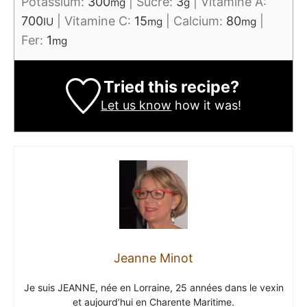
Potassium:
300
|
Sucre:
3
|
Vitamine A:
mg
g
700
|
Vitamine C:
15
|
Calcium:
80
|
IU
mg
mg
Fer:
1
mg
Tried this recipe?
Let us know
how it was!
Jeanne Minot
Je suis JEANNE, née en Lorraine, 25 années dans le vexin
et aujourd’hui en Charente Maritime.