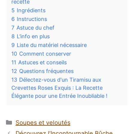
recette
5
Ingrédients
6
Instructions
7
Astuce du chef
8
L’info en plus
9
Liste du matériel nécessaire
10
Comment conserver
11
Astuces et conseils
12
Questions fréquentes
13
Délectez-vous d'un Tiramisu aux
Crevettes Roses Exquis : La Recette
Élégante pour une Entrée Inoubliable !
Catégories
Soupes et veloutés
Découvrez l’Incontournable Bûche