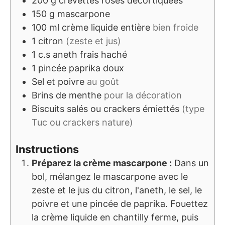
200
g
crevettes roses décortiquées
150
g
mascarpone
100
ml
crème liquide entière
bien froide
1
citron
(zeste et jus)
1
c.s
aneth frais haché
1
pincée
paprika doux
Sel et poivre
au goût
Brins de menthe
pour la décoration
Biscuits salés ou crackers émiettés
(type
Tuc ou crackers nature)
Instructions
Préparez la crème mascarpone :
Dans un
bol, mélangez le mascarpone avec le
zeste et le jus du citron, l'aneth, le sel, le
poivre et une pincée de paprika. Fouettez
la crème liquide en chantilly ferme, puis