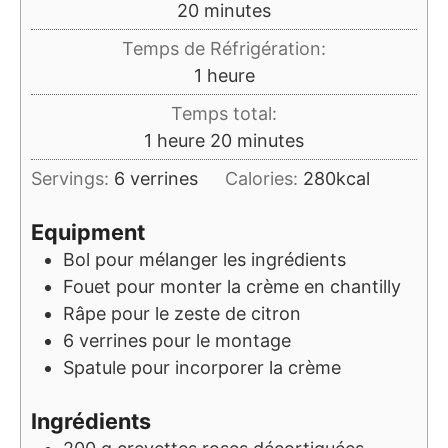
minutes
20
minutes
Temps de Réfrigération:
heure
1
heure
Temps total:
heure
minutes
1
heure
20
minutes
Servings:
6
verrines
Calories:
280
kcal
Equipment
Bol
pour mélanger les ingrédients
Fouet
pour monter la crème en chantilly
Râpe
pour le zeste de citron
6 verrines
pour le montage
Spatule
pour incorporer la crème
Ingrédients