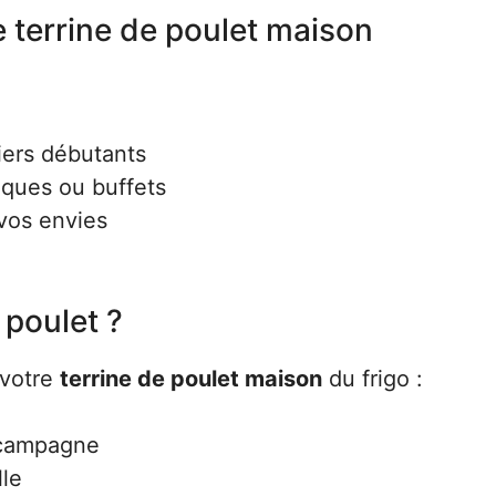
e terrine de poulet maison
niers débutants
niques ou buffets
vos envies
 poulet ?
 votre
terrine de poulet maison
du frigo :
 campagne
lle