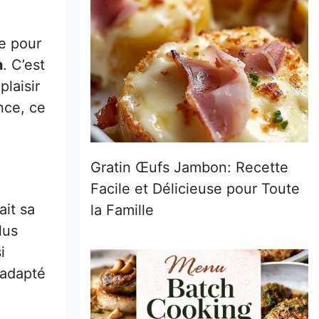
e pour
n
. C’est
plaisir
nce, ce
Gratin Œufs Jambon: Recette
Facile et Délicieuse pour Toute
ait sa
la Famille
lus
i
 adapté