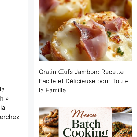
Gratin Œufs Jambon: Recette
Facile et Délicieuse pour Toute
la
la Famille
ah »
la
herchez