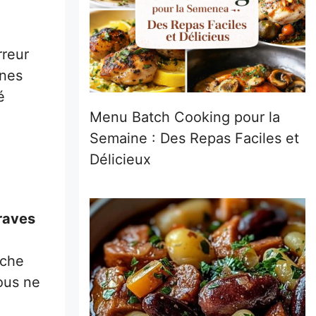
rreur
rnes
é
Menu Batch Cooking pour la
Semaine : Des Repas Faciles et
Délicieux
raves
uche
Vous ne