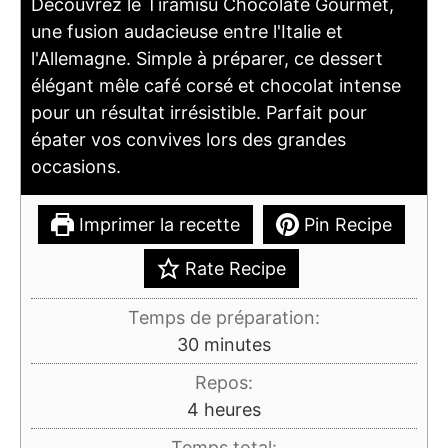
Découvrez le Tiramisu Chocolaté Gourmet,
une fusion audacieuse entre l'Italie et
l'Allemagne. Simple à préparer, ce dessert
élégant mêle café corsé et chocolat intense
pour un résultat irrésistible. Parfait pour
épater vos convives lors des grandes
occasions.
Imprimer la recette
Pin Recipe
Rate Recipe
Temps de préparation:
minutes
30
minutes
Repos:
heures
4
heures
Temps total: