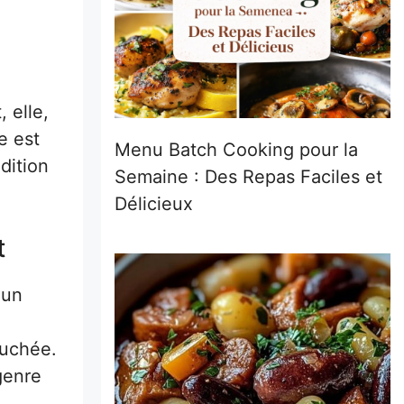
, elle,
e est
Menu Batch Cooking pour la
dition
Semaine : Des Repas Faciles et
Délicieux
t
 un
ouchée.
 genre