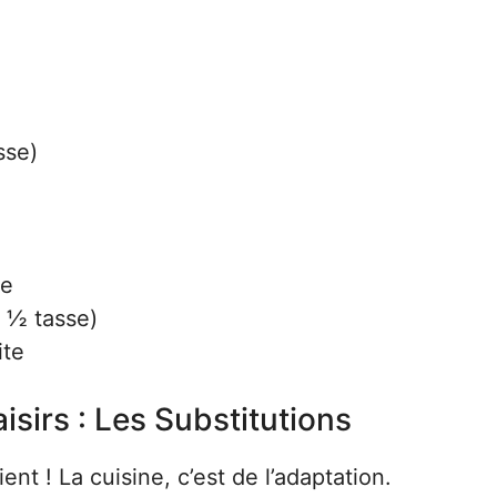
sse)
re
 ½ tasse)
ite
sirs : Les Substitutions
t ! La cuisine, c’est de l’adaptation.