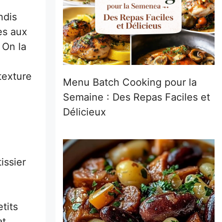
ndis
es aux
 On la
texture
Menu Batch Cooking pour la
Semaine : Des Repas Faciles et
Délicieux
issier
etits
at…