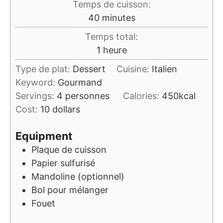
Temps de cuisson:
minutes
40
minutes
Temps total:
heure
1
heure
Type de plat:
Dessert
Cuisine:
Italien
Keyword:
Gourmand
Servings:
4
personnes
Calories:
450
kcal
Cost:
10 dollars
Equipment
Plaque de cuisson
Papier sulfurisé
Mandoline (optionnel)
Bol pour mélanger
Fouet