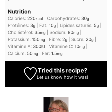
Nutrition
Calories:
220
|
Carbohydrates:
30
|
kcal
g
Protéines:
3
|
Fat:
10
|
Lipides saturés:
5
|
g
g
g
Choléstérol:
35
|
Sodium:
80
|
mg
mg
Potassium:
150
|
Fibre:
2
|
Sucre:
20
|
mg
g
g
Vitamine A:
300
|
Vitamine C:
10
|
IU
mg
Calcium:
50
|
Fer:
1.5
mg
mg
Tried this recipe?
Let us know
how it was!