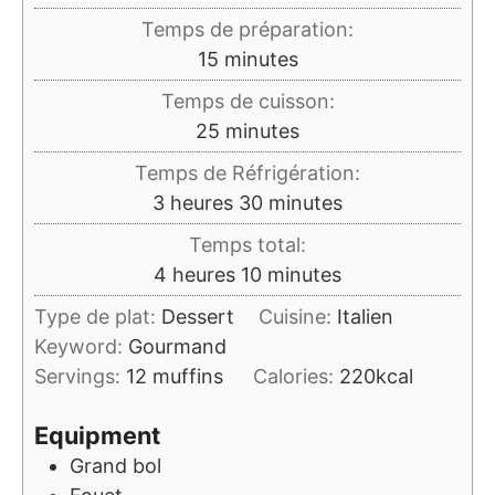
Temps de préparation:
minutes
15
minutes
Temps de cuisson:
minutes
25
minutes
Temps de Réfrigération:
heures
minutes
3
heures
30
minutes
Temps total:
heures
minutes
4
heures
10
minutes
Type de plat:
Dessert
Cuisine:
Italien
Keyword:
Gourmand
Servings:
12
muffins
Calories:
220
kcal
Equipment
Grand bol