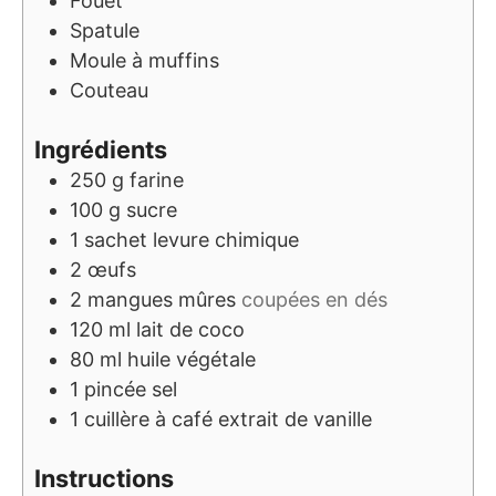
Fouet
Spatule
Moule à muffins
Couteau
Ingrédients
250
g
farine
100
g
sucre
1
sachet
levure chimique
2
œufs
2
mangues mûres
coupées en dés
120
ml
lait de coco
80
ml
huile végétale
1
pincée
sel
1
cuillère à café
extrait de vanille
Instructions