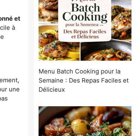
onné et
cile à
ne
Menu Batch Cooking pour la
lement,
Semaine : Des Repas Faciles et
our une
Délicieux
pas