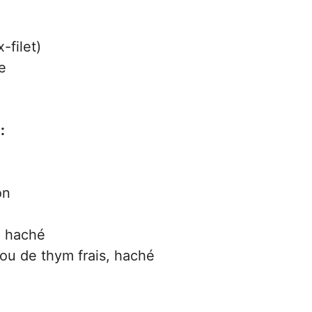
-filet)
ve
:
on
s, haché
 ou de thym frais, haché