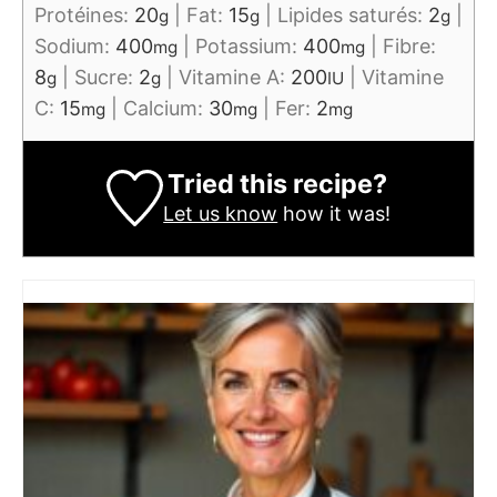
Protéines:
20
|
Fat:
15
|
Lipides saturés:
2
|
g
g
g
Sodium:
400
|
Potassium:
400
|
Fibre:
mg
mg
8
|
Sucre:
2
|
Vitamine A:
200
|
Vitamine
g
g
IU
C:
15
|
Calcium:
30
|
Fer:
2
mg
mg
mg
Tried this recipe?
Let us know
how it was!