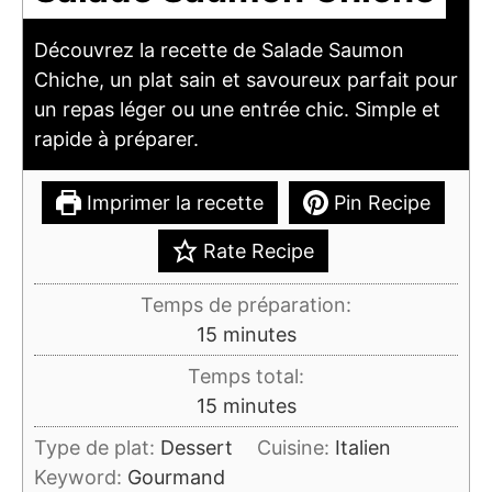
Découvrez la recette de Salade Saumon
Chiche, un plat sain et savoureux parfait pour
un repas léger ou une entrée chic. Simple et
rapide à préparer.
Imprimer la recette
Pin Recipe
Rate Recipe
Temps de préparation:
minutes
15
minutes
Temps total:
minutes
15
minutes
Type de plat:
Dessert
Cuisine:
Italien
Keyword:
Gourmand