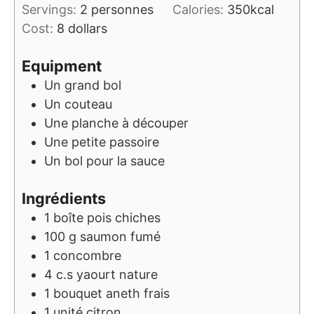
Servings:
2
personnes
Calories:
350
kcal
Cost:
8 dollars
Equipment
Un grand bol
Un couteau
Une planche à découper
Une petite passoire
Un bol pour la sauce
Ingrédients
1
boîte
pois chiches
100
g
saumon fumé
1
concombre
4
c.s
yaourt nature
1
bouquet
aneth frais
1
unité
citron