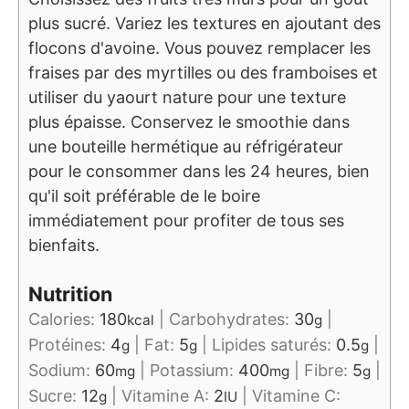
plus sucré. Variez les textures en ajoutant des
flocons d'avoine. Vous pouvez remplacer les
fraises par des myrtilles ou des framboises et
utiliser du yaourt nature pour une texture
plus épaisse. Conservez le smoothie dans
une bouteille hermétique au réfrigérateur
pour le consommer dans les 24 heures, bien
qu'il soit préférable de le boire
immédiatement pour profiter de tous ses
bienfaits.
Nutrition
Calories:
180
|
Carbohydrates:
30
|
kcal
g
Protéines:
4
|
Fat:
5
|
Lipides saturés:
0.5
|
g
g
g
Sodium:
60
|
Potassium:
400
|
Fibre:
5
|
mg
mg
g
Sucre:
12
|
Vitamine A:
2
|
Vitamine C:
g
IU