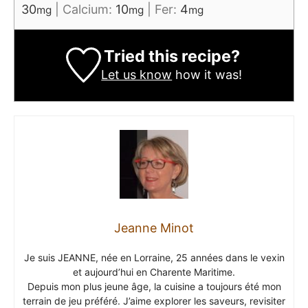
30
|
Calcium:
10
|
Fer:
4
mg
mg
mg
Tried this recipe?
Let us know
how it was!
Jeanne Minot
Je suis JEANNE, née en Lorraine, 25 années dans le vexin
et aujourd’hui en Charente Maritime.
Depuis mon plus jeune âge, la cuisine a toujours été mon
terrain de jeu préféré. J’aime explorer les saveurs, revisiter