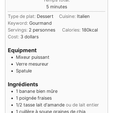
minutes
5
minutes
Type de plat:
Dessert
Cuisine:
Italien
Keyword:
Gourmand
Servings:
2
personnes
Calories:
180
kcal
Cost:
3 dollars
Equipment
Mixeur puissant
Verre mesureur
Spatule
Ingrédients
1
banane bien mûre
1 poignée
fraises
1/2
tasse
lait d'amande
ou de lait entier
1
cuillère à soupe
graines de chia