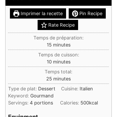
Imprimer la recette
Pin Recipe
Rate Recipe
Temps de préparation:
minutes
15
minutes
Temps de cuisson:
minutes
10
minutes
Temps total:
minutes
25
minutes
Type de plat:
Dessert
Cuisine:
Italien
Keyword:
Gourmand
Servings:
4
portions
Calories:
500
kcal
Equipment