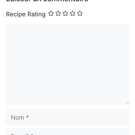
Recipe Rating
Commentaire
Nom
E-