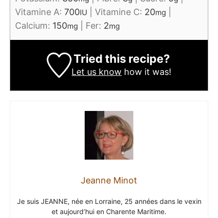
Vitamine A:
700
|
Vitamine C:
20
|
IU
mg
Calcium:
150
|
Fer:
2
mg
mg
Tried this recipe?
Let us know
how it was!
Jeanne Minot
Je suis JEANNE, née en Lorraine, 25 années dans le vexin
et aujourd’hui en Charente Maritime.