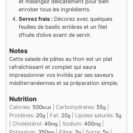
et mélangez délicatement pour bien
enrober tous les ingrédients.
Servez frais :
Décorez avec quelques
feuilles de basilic entières et un filet
d’huile d’olive avant de servir.
Notes
Cette salade de pâtes au thon est un plat
rafraîchissant et complet qui saura
impressionner vos invités par ses saveurs
méditerranéennes et sa préparation simple.
Nutrition
Calories:
500
|
Carbohydrates:
55
|
kcal
g
Protéines:
20
|
Fat:
20
|
Lipides saturés:
5
g
g
g
|
Choléstérol:
40
|
Sodium:
400
|
mg
mg
Potassium:
350
|
Fibre:
3
|
Sucre:
5
|
mg
g
g