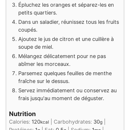
Épluchez les oranges et séparez-les en
petits quartiers.
Dans un saladier, réunissez tous les fruits
coupés.
Ajoutez le jus de citron et une cuillère à
soupe de miel.
Mélangez délicatement pour ne pas
abîmer les morceaux.
Parsemez quelques feuilles de menthe
fraîche sur le dessus.
Servez immédiatement ou conservez au
frais jusqu'au moment de déguster.
Nutrition
Calories:
120
|
Carbohydrates:
30
|
kcal
g
Protéines:
1
|
Fat:
0.5
|
Sodium:
1
|