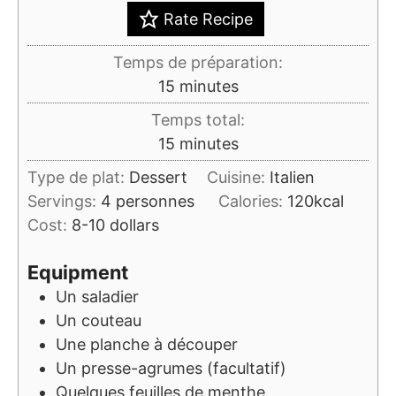
Rate Recipe
Temps de préparation:
minutes
15
minutes
Temps total:
minutes
15
minutes
Type de plat:
Dessert
Cuisine:
Italien
Servings:
4
personnes
Calories:
120
kcal
Cost:
8-10 dollars
Equipment
Un saladier
Un couteau
Une planche à découper
Un presse-agrumes
(facultatif)
Quelques feuilles de menthe